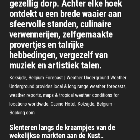
gezellig dorp. Achter elke hoek
ontdekt u een brede waaier aan
sfeervolle standen, culinaire
verwennerijen, zelfgemaakte
provertjes en talrijke
hebbedingen, vergezelf van
muziek en artistiek talen.
Koksijde, Belgium Forecast | Weather Underground Weather
Underground provides local & long range weather forecasts,
weather reports, maps & tropical weather conditions for
locations worldwide. Casino Hotel, Koksijde, Belgium -
Booking.com
Slenteren langs de kraampjes van de
wekelijkse markten aan de Kust..