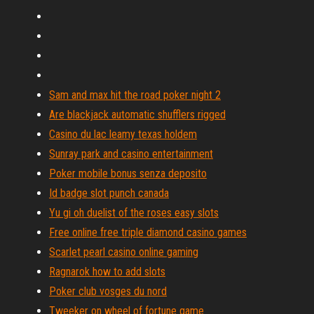
Sam and max hit the road poker night 2
Are blackjack automatic shufflers rigged
Casino du lac leamy texas holdem
Sunray park and casino entertainment
Poker mobile bonus senza deposito
Id badge slot punch canada
Yu gi oh duelist of the roses easy slots
Free online free triple diamond casino games
Scarlet pearl casino online gaming
Ragnarok how to add slots
Poker club vosges du nord
Tweeker on wheel of fortune game