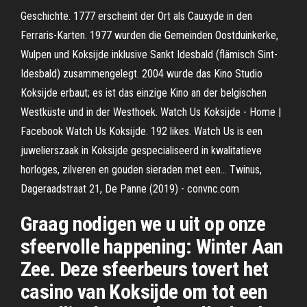
Geschichte. 1777 erscheint der Ort als Cauxyde in den
Ferraris-Karten. 1977 wurden die Gemeinden Oostduinkerke,
Wulpen und Koksijde inklusive Sankt Idesbald (flämisch Sint-
Idesbald) zusammengelegt. 2004 wurde das Kino Studio
Koksijde erbaut; es ist das einzige Kino an der belgischen
Westküste und in der Westhoek. Watch Us Koksijde - Home |
Facebook Watch Us Koksijde. 192 likes. Watch Us is een
juwelierszaak in Koksijde gespecialiseerd in kwalitatieve
horloges, zilveren en gouden sieraden met een... Twinus,
Dageraadstraat 21, De Panne (2019) - convnc.com
Graag nodigen we u uit op onze
sfeervolle happening: Winter Aan
Zee. Deze sfeerbeurs tovert het
casino van Koksijde om tot een