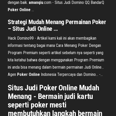
dengan baik.
amanqiu
.com - Situs Judi Domino QQ BandarQ
Poker
Online
...
Strategi Mudah Menang Permainan Poker
– Situs Judi Online ...
Hack Domino99 - Artikel kami kali ini akan membagikan
informasi tentang bagai mana Cara Menang Poker Dengan
Program Premium seperti artikel sebelum nya seperti yang
kita ketahui bahwa dengan menggunakan Program Premium
ini anda bisa menang dalam bermain permainan Judi Online...
Agen
Poker
Online
Indonesia Terpercaya dan Domino... -…
Situs Judi Poker Online Mudah
Menang - Bermain judi kartu
seperti poker mesti
membutuhkan langkah bermain