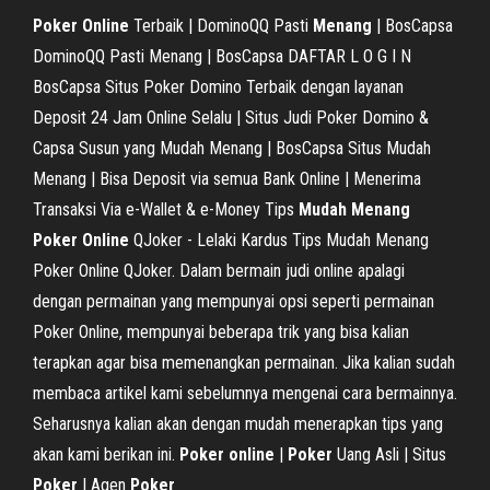
Poker
Online
Terbaik | DominoQQ Pasti
Menang
| BosCapsa
DominoQQ Pasti Menang | BosCapsa DAFTAR L O G I N
BosCapsa Situs Poker Domino Terbaik dengan layanan
Deposit 24 Jam Online Selalu | Situs Judi Poker Domino &
Capsa Susun yang Mudah Menang | BosCapsa Situs Mudah
Menang | Bisa Deposit via semua Bank Online | Menerima
Transaksi Via e-Wallet & e-Money Tips
Mudah
Menang
Poker
Online
QJoker - Lelaki Kardus Tips Mudah Menang
Poker Online QJoker. Dalam bermain judi online apalagi
dengan permainan yang mempunyai opsi seperti permainan
Poker Online, mempunyai beberapa trik yang bisa kalian
terapkan agar bisa memenangkan permainan. Jika kalian sudah
membaca artikel kami sebelumnya mengenai cara bermainnya.
Seharusnya kalian akan dengan mudah menerapkan tips yang
akan kami berikan ini.
Poker
online
|
Poker
Uang Asli | Situs
Poker
| Agen
Poker